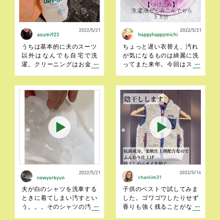
悩んでクリーニングに出す
ね。水に既定の量の洗剤を
ことをためらっていまし
溶かして3分間漬け込むだけ
た…
洗濯機でももちろんＯＫ
うちは基本的に夫のスーツ
ちょっと遅い衣替え、汚れ
以外はなんでも自宅で洗
が気になるものは綺麗に洗
濯。クリーニングはお金も
ってまた来年。今回はスト
かかるし、取りに行く手前
ールを洗ってみましたよ。
を考えると自宅でやっちゃ
色落ちが気になる場合は事
おうって方も多いと思いま
前に色落ち確認してみて
す。今年はしまってしまい
ね。特に難しい部分はな
ましたが、毛布なんかも洗
く、全て洗濯機におまかせ
えるそうなので、来年は自
でもいいのがありがたい
宅でセルフクリーニングし
な〜。
てみようと思います。
夫が白のシャツを洗車する
子供のベストで試してみま
ときに着てしまい汚すとい
した。ゴワゴワしたりせず
う。。。そのシャツの汚れ
香りも強く残ることがなか
（油染みと汚れ）を落とし
ったので子ども服にもとて