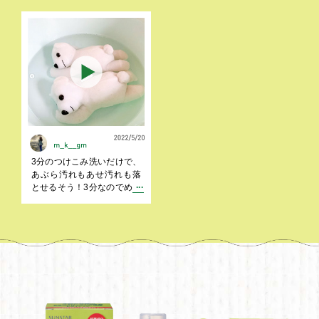
てみました。香りも良い
も使いやすい洗濯洗剤でし
し、つけ置きして、我が家
た！口紅やあぶら汚れなど
は歯ブラシで叩いて、最後
も落とせるそうです！お洗
はちょっと歯ブラシで擦っ
濯マニュアル付きなのでと
ただけで汚れを洗えるの
てもわかりやすかったで
で、すごく便利でした。
す。
3分のつけこみ洗いだけで、
あぶら汚れもあせ汚れも落
とせるそう！3分なのでめん
どくさがりでも簡単に出来
ました。「お洗濯マニュア
ル」付きで、洗えるもの洗
えないものまでしっかり記
載されているので、確認も
簡単。手間も全然かからな
いので、かなり助かりまし
た。