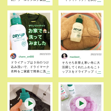
はじめ、デリケートな衣類
ていただきました。こちら
を簡単にご家庭で洗える洗
から1993年からサンスター
剤。1993年の発売のロング
より発売しているそうで
セラー商品なんですが、意
す。約２０年前からあった
外と知らない人が多いです
のですね 早速使ってみま
よね？ 大切な衣類を３分
した。洗ってみたのはシル
つけこむだけで、口紅など
クのストールとダウンジャ
のあぶら汚れや、ドライク
ケットです。シルクのスト
リーニングでは落ちにくい
ール 最初に色落ちしない
あせ汚れもすっきり落とし
か確認。→たらいに洗剤と
てくれます。
水を入れ、３分つけこむ
ドライアップは３分のつけ
そろそろ衣替え寒い冬に大
込み洗いで、ドライマーク
活躍してくれたふわもこト
衣料をご家庭で簡単に洗う
ップスをドライアップ（セ
ことができる衣料用洗剤で
ルフクリーニング洗剤)使っ
す！なんと…ダウンジャケ
てお洗濯。お気に入りの服
ットにも使えると書いてあ
だけれど普段着なのでクリ
り！さっそく使ってみまし
ーニングに出すほどじゃな
た♪最近は安くても可愛い服
い。けれど普通に洗濯する
が多く、それをクリーニン
のは…なんて時にセルフク
グするとクリーニング代の
リーニングは時間とお金の
方が高いんじゃない？！と
節約になっていいですよ